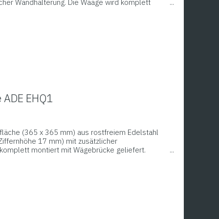
icher Wandhalterung. Die Waage wird komplett
t. Das Unterwerk ist lackiert in einer besonders
Wiegen, Tarieren, Hold; Unit-Funktion (kg / lbs /
ie ADE EHQ1
fläche (365 x 365 mm) aus rostfreiem Edelstahl
Ziffernhöhe 17 mm) mit zusätzlicher
komplett montiert mit Wägebrücke geliefert.
hrem Unterwerk, welches mit Streben in
de.