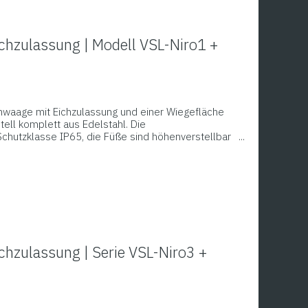
chzulassung | Modell VSL-Niro1 +
mwaage mit Eichzulassung und einer Wiegefläche
ell komplett aus Edelstahl. Die
Schutzklasse IP65, die Füße sind höhenverstellbar
tiert mit Anzeigegerät geliefert. Funktionen:
ieren, frei programmierbare Mindest- und
it optischer und akustischer Anzeige.
chzulassung | Serie VSL-Niro3 +