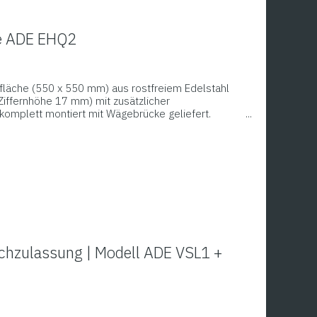
ie ADE EHQ2
fläche (550 x 550 mm) aus rostfreiem Edelstahl
Ziffernhöhe 17 mm) mit zusätzlicher
komplett montiert mit Wägebrücke geliefert.
hrem Unterwerk, welches mit Streben in
de.
chzulassung | Modell ADE VSL1 +