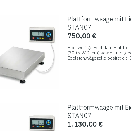
Varianten
auf.
Plattformwaage mit Ei
Die
STAN07
Optionen
750,00
€
können
auf
Hochwertige Edelstahl-Plattfor
der
(300 x 240 mm) sowie Untergest
Edelstahlwägezelle besitzt die 
Produktseite
und die Waage wird komplett mon
Dieses
gewählt
Wiegen, Tarieren, Zählen, Summ
Produkt
Höchstwerte (Check-Weighing) m
werden
weist
mehrere
Varianten
auf.
Plattformwaage mit Ei
Die
STAN07
Optionen
1.130,00
€
können