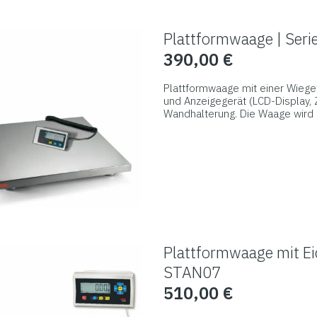
auf.
Die
Plattformwaage | Ser
Optionen
390,00
€
können
auf
Plattformwaage mit einer Wiege
der
und Anzeigegerät (LCD-Display, 
Wandhalterung. Die Waage wird 
Produktseite
Besonders robust ist sie dank i
Dieses
gewählt
Schweißstruktur konstruiert wur
Produkt
werden
weist
mehrere
Varianten
auf.
Die
Plattformwaage mit Ei
Optionen
STAN07
können
510,00
€
auf
der