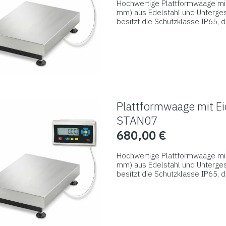
Hochwertige Plattformwaage mit
Produktseite
mm) aus Edelstahl und Untergest
besitzt die Schutzklasse IP65, 
gewählt
komplett montiert mit Anzeigeger
Dieses
werden
Summieren, frei programmierbar
Produkt
optischer und akustischer Anzei
weist
mehrere
Varianten
auf.
Plattformwaage mit Ei
Die
STAN07
Optionen
680,00
€
können
auf
Hochwertige Plattformwaage mit
der
mm) aus Edelstahl und Untergest
besitzt die Schutzklasse IP65, 
Produktseite
komplett montiert mit Anzeigeger
Dieses
gewählt
Summieren, frei programmierbar
Produkt
optischer und akustischer Anzei
werden
weist
mehrere