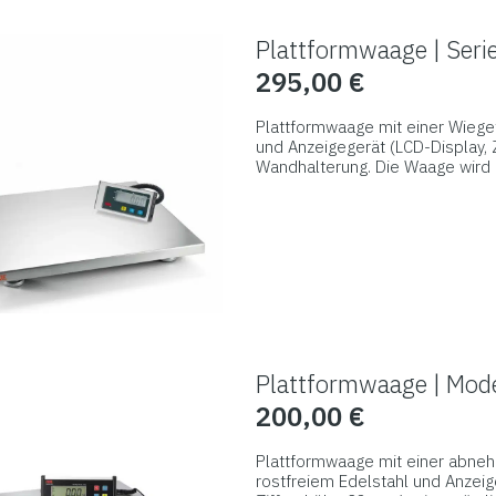
Die
Plattformwaage | Ser
Optionen
295,00
€
können
auf
Plattformwaage mit einer Wiege
der
und Anzeigegerät (LCD-Display, 
Wandhalterung. Die Waage wird 
Produktseite
Besonders robust ist sie dank i
Dieses
gewählt
Schweißstruktur konstruiert wur
Produkt
werden
weist
mehrere
Varianten
auf.
Die
Plattformwaage | Mod
Optionen
200,00
€
können
auf
Plattformwaage mit einer abne
der
rostfreiem Edelstahl und Anzei