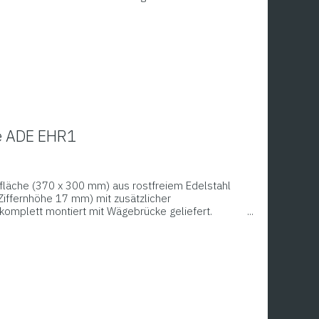
em Edelstahl gefertigt, eine Wandhalterung für das
 enthalten. Funktionen: Wiegen, Tarieren, Zählen;
ie ADE EHR1
fläche (370 x 300 mm) aus rostfreiem Edelstahl
Ziffernhöhe 17 mm) mit zusätzlicher
komplett montiert mit Wägebrücke geliefert.
hrem Unterwerk, welches mit Streben in
konstruiert wurde.