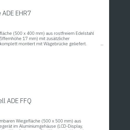
ie ADE EHR7
fläche (500 x 400 mm) aus rostfreiem Edelstahl
Ziffernhöhe 17 mm) mit zusätzlicher
komplett montiert mit Wägebrücke geliefert.
hrem Unterwerk, welches mit Streben in
de.
ell ADE FFQ
hmbaren Wiegefläche (500 x 500 mm) aus
gegerät im Aluminiumgehäuse (LCD-Display,