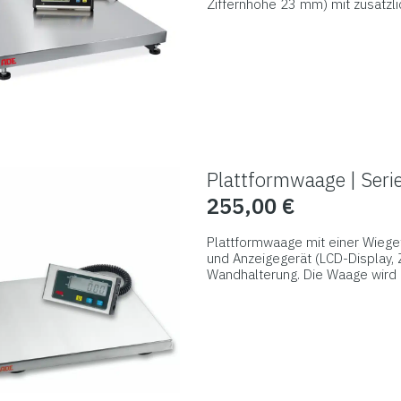
Ziffernhöhe 23 mm) mit zusätzl
Produktseite
montiert mit Wägebrücke geliefer
gewählt
robusten Ausführung. Funktionen: 
oz / lb:oz).
werden
Plattformwaage | Ser
255,00
€
Plattformwaage mit einer Wiege
und Anzeigegerät (LCD-Display, 
Wandhalterung. Die Waage wird 
Besonders robust ist sie dank i
Dieses
Schweißstruktur konstruiert wur
Produkt
weist
mehrere
Varianten