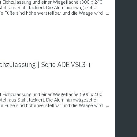
 Eichzulassung und einer Wiegefläche (300 x 240
ell aus Stahl lackiert. Die Aluminiumwägezelle
die Füße sind höhenverstellbar und die Waage wird
ät geliefert. Funktionen: Wiegen, Tarieren, Zählen,
e Mindest- und Höchstwerte (Check-Weighing) mit
ge.
chzulassung | Serie ADE VSL3 +
 Eichzulassung und einer Wiegefläche (500 x 400
ell aus Stahl lackiert. Die Aluminiumwägezelle
die Füße sind höhenverstellbar und die Waage wird
ät geliefert. Funktionen: Wiegen, Tarieren, Zählen,
e Mindest- und Höchstwerte (Check-Weighing) mit
ge.