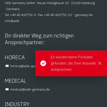
ADE Germany GmbH · Neuer Höltigbaum 15 · 22143 Hamburg
· Germany
Tel +49 40 432776-0 · Fax +49 40 432776-10 ·
ed.ynamreg-
@ofni
eda
Ihr direkter Weg zum richtigen
Ansprechpartner:
HORECA
Es wurden keine Produkte
gefunden, die Ihrer Auswahl
@aceroh
ed.ynamreg-eda
entsprechen.
MEDICAL
@lacidem
ed.ynamreg-eda
INDUSTRY