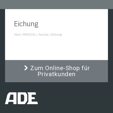
Eichung
Start
/
MEDICAL
/
Service
/
Eichung
You are here:
Zum Online-Shop für
Privatkunden