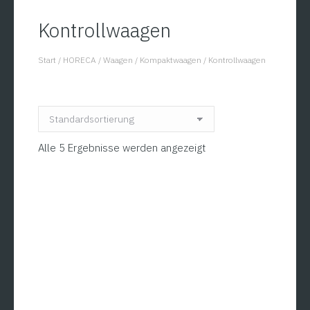
Kontrollwaagen
Start
/
HORECA
/
Waagen
/
Kompaktwaagen
/
Kontrollwaagen
You are here:
Alle 5 Ergebnisse werden angezeigt