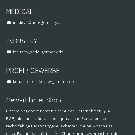
MEDICAL
@lacidem
ed.ynamreg-eda
INDUSTRY
@yrtsudni
ed.ynamreg-eda
PROFI / GEWERBE
@tsneidnednuk
ed.ynamreg-eda
Gewerblicher Shop
Unsere Angebote richten sich nur an Unternehmer, §14
BGB, also an natürliche oder juristische Personen oder
rechtsfähige Personengesellschaften, die bei Abschluss
eines Rechtsgeschäfts in Ausübung ihrer gewerblichen oder