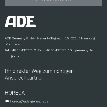
auf der Vorder- und Rückseite mit besonders
großen Ziffern ermöglichen einfaches Ablesen
der Ergebnisse.
ADE Germany GmbH · Neuer Höltigbaum 15 · 22143 Hamburg
· Germany
Tel +49 40 432776-0 · Fax +49 40 432776-10 ·
ed.ynamreg-
@ofni
eda
Ihr direkter Weg zum richtigen
Ansprechpartner:
HORECA
@aceroh
ed.ynamreg-eda