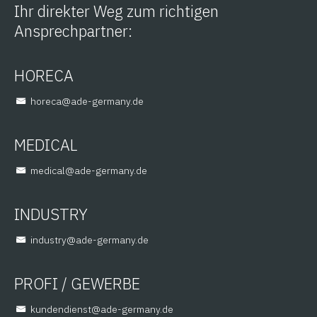
Ihr direkter Weg zum richtigen
Ansprechpartner:
HORECA
@aceroh
ed.ynamreg-eda
MEDICAL
@lacidem
ed.ynamreg-eda
INDUSTRY
@yrtsudni
ed.ynamreg-eda
PROFI / GEWERBE
@tsneidnednuk
ed.ynamreg-eda