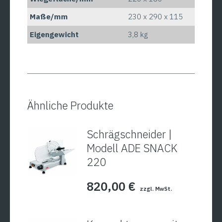
Maße/mm
230 x 290 x 115
Eigengewicht
3,8 kg
Ähnliche Produkte
Schrägschneider |
Modell ADE SNACK
220
820,00
€
zzgl. MwSt.