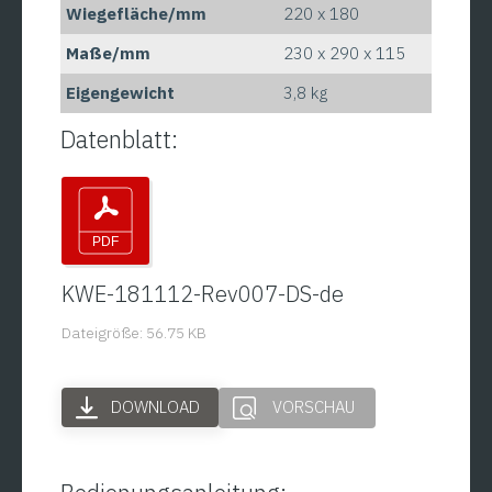
Wiegefläche/mm
220 x 180
Maße/mm
230 x 290 x 115
Eigengewicht
3,8 kg
Datenblatt:
KWE-181112-Rev007-DS-de
Dateigröße: 56.75 KB
DOWNLOAD
VORSCHAU