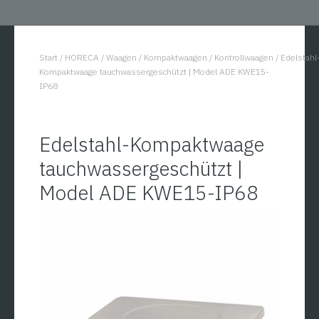
Start
/
HORECA
/
Waagen
/
Kompaktwaagen
/
Kontrollwaagen
/
Edelstahl
You are here:
Kompaktwaage tauchwassergeschützt | Model ADE KWE15-
IP68
Edelstahl-Kompaktwaage
tauchwassergeschützt |
Model ADE KWE15-IP68