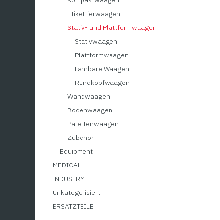
Kompaktwaagen
Etikettierwaagen
Stativ- und Plattformwaagen
Stativwaagen
Plattformwaagen
Fahrbare Waagen
Stati
Rundkopfwaagen
ESW
Wandwaagen
510
Bodenwaagen
Palettenwaagen
Leistun
Neigung
Zubehör
Das lac
Equipment
und aus
aus ros
MEDICAL
Praxisb
INDUSTRY
Wiegen,
den Net
Unkategorisiert
ermögli
ERSATZTEILE
den unt
Anwend