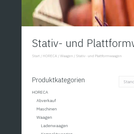
Stativ- und Plattfor
Start
/
HORECA
/
Waagen
/
Stativ- und Plattformwaagen
You are here:
Produktkategorien
HORECA
Abverkauf
Maschinen
Waagen
Ladenwaagen