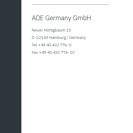
ADE Germany GmbH
Neuer Höltigbaum 15
D-22143 Hamburg / Germany
Tel +49 40 432 776-0
Platt
Fax +49 40 432 776-10
ADE 
138
Plattfo
komple
Großes
LCD-Dis
Dieses
25 mm. 
Produkt
m-Spira
Wiegeb
weist
Wiegefl
mehrer
Edelsta
Variant
Wandhal