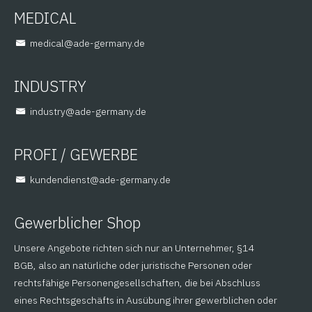
MEDICAL
@lacidem
ed.ynamreg-eda
INDUSTRY
@yrtsudni
ed.ynamreg-eda
PROFI / GEWERBE
@tsneidnednuk
ed.ynamreg-eda
Gewerblicher Shop
Unsere Angebote richten sich nur an Unternehmer, §14
BGB, also an natürliche oder juristische Personen oder
rechtsfähige Personengesellschaften, die bei Abschluss
eines Rechtsgeschäfts in Ausübung ihrer gewerblichen oder