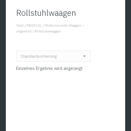
Rollstuhlwaagen
Start
/
MEDICAL
/
Professionelle Waagen –
You are here:
ungeeicht
/
Rollstuhlwaagen
Einzelnes Ergebnis wird angezeigt