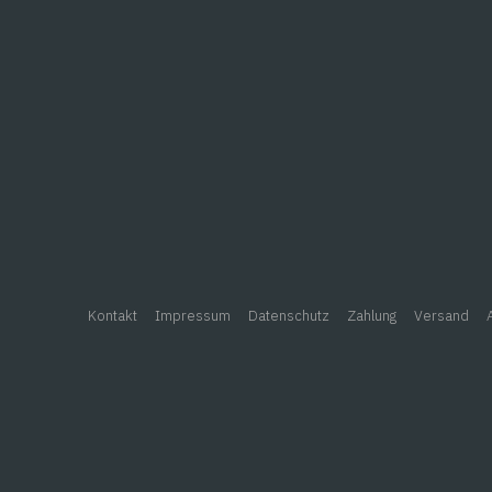
ntdecken Sie unsere automatischen Burgerpattys und – Bällchenform
Kontakt
Impressum
Datenschutz
Zahlung
Versand