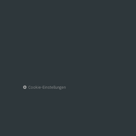
ADE Bully Serie
Blog
By
Lina
14. Februar 2024
Die Zeit der mühevollen Handarbeit ist vorbei! – E
Cookie-Einstellungen