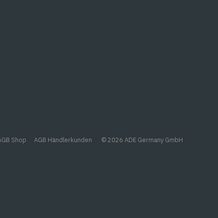
er.
AGB Shop
AGB Händlerkunden
© 2026 ADE Germany GmbH