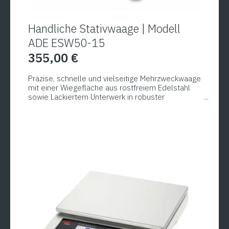
Handliche Stativwaage | Modell
ADE ESW50-15
355,00
€
Präzise, schnelle und vielseitige Mehrzweckwaage
mit einer Wiegefläche aus rostfreiem Edelstahl
sowie Lackiertem Unterwerk in robuster
Ausführung. Die Waage wird komplett montiert mit
Digitalanzeige auf Stativ geleifert. Das
Anzeigegerät besitzt ein großes LCD-Display mit
Hinterleuchtung, die Ziffernhöhe beträgt 25 mm.
Funktionen wie Wiegen, Tarieren, Zählen,
Summieren undf die frei programmierbare Plus-
Minus-Kontrolle runden diese Waage ab.