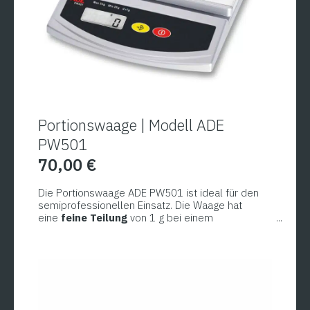
Portionswaage | Modell ADE
PW501
70,00
€
Die Portionswaage ADE PW501 ist ideal für den
semiprofessionellen Einsatz. Die Waage hat
eine
feine Teilung
von 1 g bei einem
Wägebereich von 5 kg und ein
gut beleuchtetes
Display mit besonders großen Ziffern
.