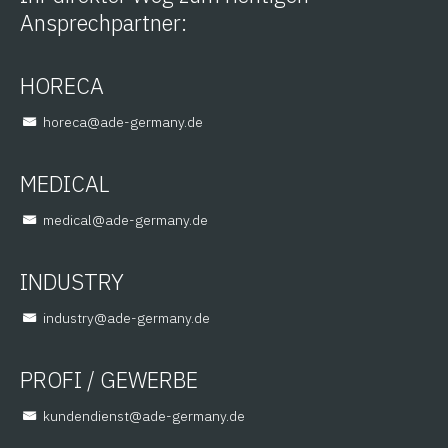
Ansprechpartner:
HORECA
@aceroh
ed.ynamreg-eda
MEDICAL
@lacidem
ed.ynamreg-eda
INDUSTRY
@yrtsudni
ed.ynamreg-eda
PROFI / GEWERBE
@tsneidnednuk
ed.ynamreg-eda