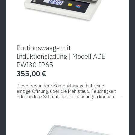
Portionswaage mit
Induktionsladung | Modell ADE
PWI30-IP65
355,00
€
Diese besondere Kompaktwaage hat keine
einzige Öffnung, über die Mehlstaub, Feuchtigkeit
oder andere Schmutzpartikel eindringen können.
Statt einer regulären Schnittstelle wird die
Tischwaage über Induktion geladen. Der tägliche
Betrieb ohne Ladekabel ist durch den Lithium-
Ionen-Akku mit ca. 120 Stunden
Betriebsdauer möglich. Da das Gehäuse keine
unzugänglichen Ecken und Spalten besitzt, ist eine
rückstandslose Reinigung ebenfalls