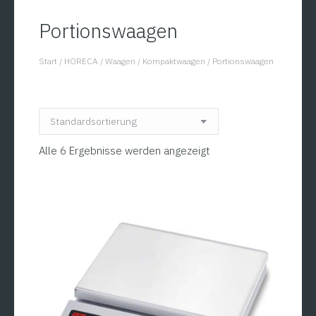
Portionswaagen
Start
/
HORECA
/
Waagen
/
Kompaktwaagen
/
Portionswaagen
You are here:
Alle 6 Ergebnisse werden angezeigt