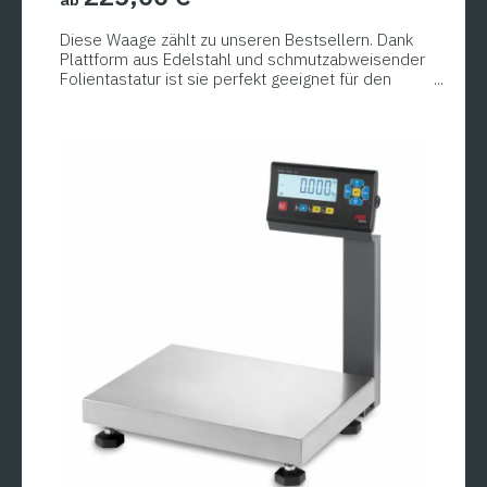
Diese Waage zählt zu unseren Bestsellern. Dank
Plattform aus Edelstahl und schmutzabweisender
Folientastatur ist sie perfekt geeignet für den
häufigen Einsatz in der Industrie. Die
Dieses
Kontrollwaage hat ein gut beleuchtetes Display
Produkt
mit besonders großen Ziffern und eine
Arbeitsschutzhaube für Tastatur und Gehäuse.
weist
mehrere
Varianten
auf.
Die
Optionen
können
auf
der
Produktseite
gewählt
werden