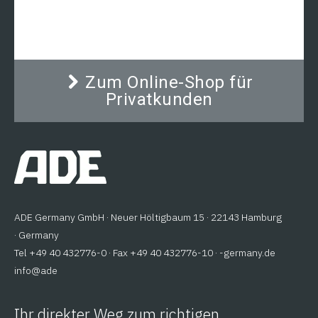
Funktionen Wiegen, Tarieren, frei
programmierbare Mindest- und Höchstwerte für
Kontrollwägungen mit akustischer Unterstützung
sowie die Minusanzeige für Entnahmewiegungen
machen sie zu einer beliebten Edelstahl-
Kompaktwaage von ADE.
Zum Online-Shop für
Privatkunden
ADE Germany GmbH · Neuer Höltigbaum 15 · 22143 Hamburg
· Germany
Tel +49 40 432776-0 · Fax +49 40 432776-10 ·
ed.ynamreg-
@ofni
eda
Ihr direkter Weg zum richtigen