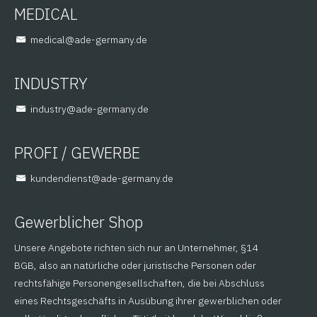
MEDICAL
@lacidem
ed.ynamreg-eda
INDUSTRY
@yrtsudni
ed.ynamreg-eda
PROFI / GEWERBE
@tsneidnednuk
ed.ynamreg-eda
Gewerblicher Shop
Unsere Angebote richten sich nur an Unternehmer, §14
BGB, also an natürliche oder juristische Personen oder
rechtsfähige Personengesellschaften, die bei Abschluss
eines Rechtsgeschäfts in Ausübung ihrer gewerblichen oder