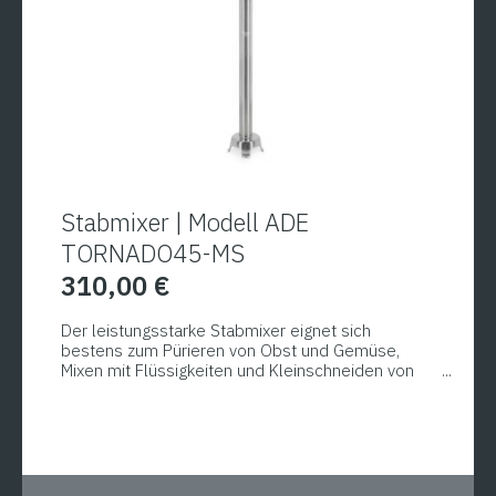
Stabmixer | Modell ADE
TORNADO45-MS
310,00
€
Der leistungsstarke Stabmixer eignet sich
bestens zum Pürieren von Obst und Gemüse,
Mixen mit Flüssigkeiten und Kleinschneiden von
Fleisch. Der stufenlose Drehzahlregler und eine
hohe Maximal-Drehzahl von 16.000 U/min. sorgen
für ideale Arbeitsergebnisse. Das hochwertige
Stahlmesser und der Stab aus Edelstahl
gewährleisten zudem eine zuverlässige
Rührleistung.