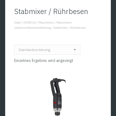
Stabmixer / Rührbesen
Start
/
HORECA
/
Maschinen
/
Maschinen
You are here:
Lebensmittelverarbeitung
/
Stabmixer / Rührbesen
Einzelnes Ergebnis wird angezeigt