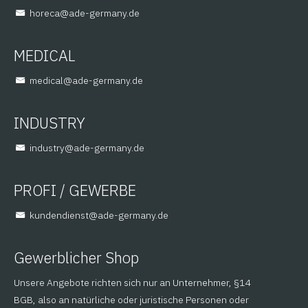
@aceroh
ed.ynamreg-eda
MEDICAL
@lacidem
ed.ynamreg-eda
INDUSTRY
@yrtsudni
ed.ynamreg-eda
PROFI / GEWERBE
@tsneidnednuk
ed.ynamreg-eda
Gewerblicher Shop
Unsere Angebote richten sich nur an Unternehmer, §14
BGB, also an natürliche oder juristische Personen oder