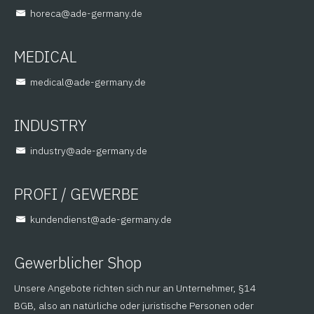
@aceroh
ed.ynamreg-eda
MEDICAL
@lacidem
ed.ynamreg-eda
INDUSTRY
@yrtsudni
ed.ynamreg-eda
PROFI / GEWERBE
@tsneidnednuk
ed.ynamreg-eda
Gewerblicher Shop
Unsere Angebote richten sich nur an Unternehmer, §14
BGB, also an natürliche oder juristische Personen oder