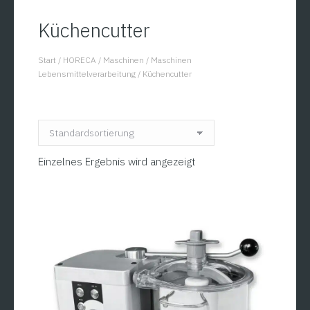
Küchencutter
Start
/
HORECA
/
Maschinen
/
Maschinen
You are here:
Lebensmittelverarbeitung
/
Küchencutter
Einzelnes Ergebnis wird angezeigt