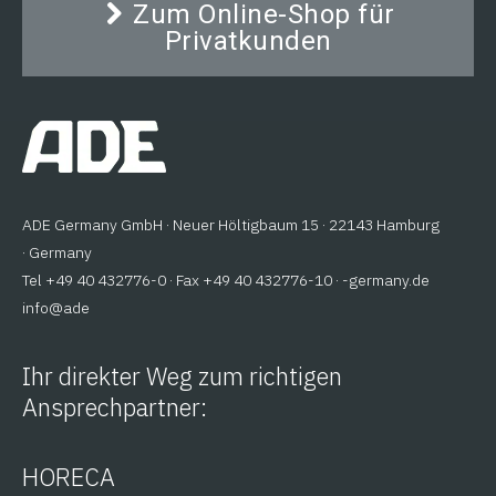
Zum Online-Shop für
Varianten
Dieser Küchencutter sorgt für eine perfekte
Verarbeitung von Gemüse, Kräutern, gekochtem
Privatkunden
auf.
Fleisch, Fisch, Käse, Nüssen etc. in verschiedenen
Die
Feinheitsgraden. Auch zum Pürieren von Speisen
(z. B. in Altenheimen) ist diese Maschine bestens
Optionen
geeignet.
können
auf
der
Produktseite
ADE Germany GmbH · Neuer Höltigbaum 15 · 22143 Hamburg
gewählt
· Germany
werden
Tel +49 40 432776-0 · Fax +49 40 432776-10 ·
ed.ynamreg-
@ofni
eda
Ihr direkter Weg zum richtigen
Ansprechpartner:
HORECA