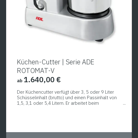
Küchen-Cutter | Serie ADE
ROTOMAT-V
1.640,00
€
ab
Der Küchencutter verfügt über 3, 5 oder 9 Liter
Schüsselinhalt (brutto) und einen Passinhalt von
1,5, 3,1 oder 5,4 Litern. Er arbeitet beim
Zerkleinern, Schneiden, Zerbröckeln, Schlagen,
Dieses
Vermengen und Homogenisieren in
Produkt
Sekundenschnelle. Sein integrierter Abstreifer
nimmt Rückstände vom Schüsselrand ab, so
weist
können auch Hülsenfrüchte einfach verarbeitet
mehrere
werden, z.B. zu veganen Rezepten wie Hummus.