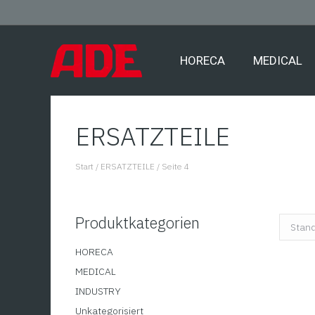
HORECA
MEDICAL
ERSATZTEILE
Start
/
ERSATZTEILE
/
Seite 4
You are here:
Produktkategorien
HORECA
MEDICAL
INDUSTRY
Unkategorisiert