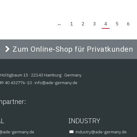
←
1
2
3
4
5
6
Zum Online-Shop für Privatkunden
Höltigbaum 15 · 22143 Hamburg · Germany
+49 40 432776-10 ·
@ofni
ed.ynamreg-eda
hpartner:
AL
INDUSTRY
em
ed.ynamreg-eda
@yrtsudni
ed.ynamreg-eda