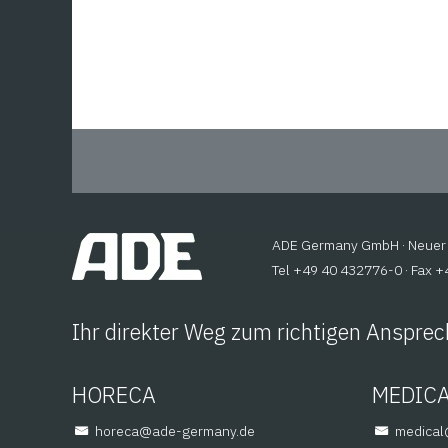
ADE Germany GmbH · Neuer 
Tel +49 40 432776-0 · Fax 
Ihr direkter Weg zum richtigen Ansprec
HORECA
MEDIC
@aceroh
ed.ynamreg-eda
@lacid