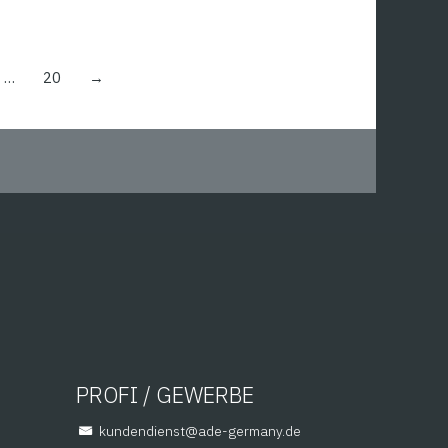
…
20
→
PROFI / GEWERBE
@tsneidnednuk
ed.ynamreg-eda