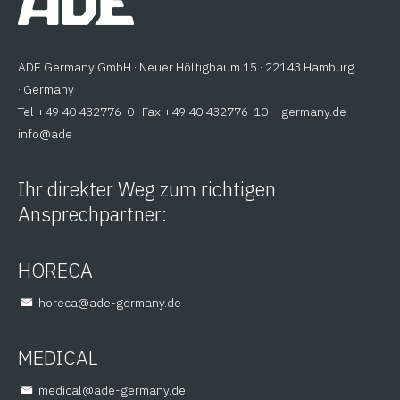
ADE Germany GmbH · Neuer Höltigbaum 15 · 22143 Hamburg
· Germany
Tel +49 40 432776-0 · Fax +49 40 432776-10 ·
ed.ynamreg-
@ofni
eda
Ihr direkter Weg zum richtigen
Ansprechpartner:
HORECA
@aceroh
ed.ynamreg-eda
MEDICAL
@lacidem
ed.ynamreg-eda