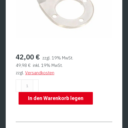
42,00
€
zzgl. 19% MwSt.
49,98
€
inkl. 19% MwSt.
zzgl.
Versandkosten
Sichelmesser,
unten
für
In den Warenkorb legen
C3
(alte
Version)
Menge