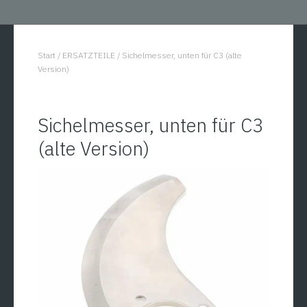
Start
/
ERSATZTEILE
/
Sichelmesser, unten für C3 (alte
You are here:
Version)
Sichelmesser, unten für C3
(alte Version)