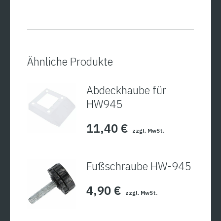
250
Menge
Ähnliche Produkte
Abdeckhaube für
HW945
11,40
€
zzgl. MwSt.
Fußschraube HW-945
4,90
€
zzgl. MwSt.