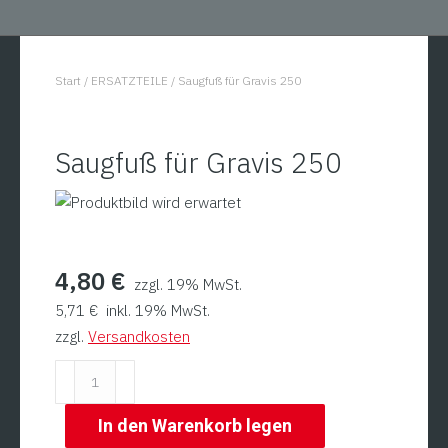
Start
/
ERSATZTEILE
/
Saugfuß für Gravis 250
You are here:
Saugfuß für Gravis 250
4,80
€
zzgl. 19% MwSt.
5,71
€
inkl. 19% MwSt.
zzgl.
Versandkosten
Saugfuß
für
Gravis
In den Warenkorb legen