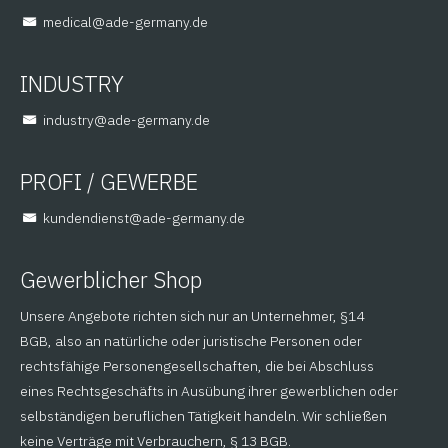
@lacidem
ed.ynamreg-eda
INDUSTRY
@yrtsudni
ed.ynamreg-eda
PROFI / GEWERBE
@tsneidnednuk
ed.ynamreg-eda
Gewerblicher Shop
Unsere Angebote richten sich nur an Unternehmer, §14
BGB, also an natürliche oder juristische Personen oder
rechtsfähige Personengesellschaften, die bei Abschluss
eines Rechtsgeschäfts in Ausübung ihrer gewerblichen oder
selbständigen beruflichen Tätigkeit handeln. Wir schließen
keine Verträge mit Verbrauchern, § 13 BGB.