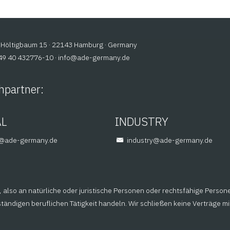
Höltigbaum 15 · 22143 Hamburg · Germany
+49 40 432776-10 ·
@ofni
ed.ynamreg-eda
hpartner:
AL
INDUSTRY
em
ed.ynamreg-eda
@yrtsudni
ed.ynamreg-eda
also an natürliche oder juristische Personen oder rechtsfähige Person
ändigen beruflichen Tätigkeit handeln. Wir schließen keine Verträge m