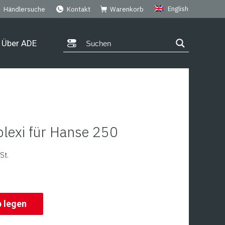
English
Händlersuche
Kontakt
Warenkorb
Über ADE
plexi für Hanse 250
St.
b legen