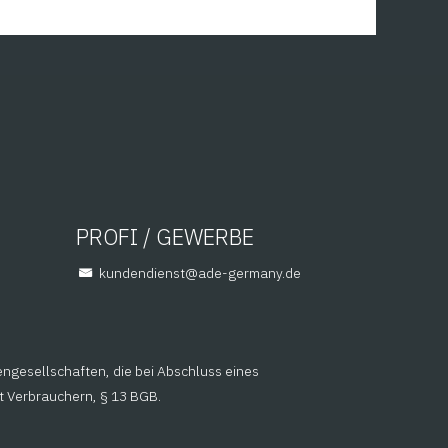
PROFI / GEWERBE
@tsneidnednuk
ed.ynamreg-eda
engesellschaften, die bei Abschluss eines
it Verbrauchern, § 13 BGB.