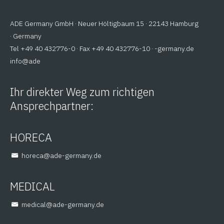
ADE Germany GmbH · Neuer Höltigbaum 15 · 22143 Hamburg
· Germany
Tel +49 40 432776-0 · Fax +49 40 432776-10 ·
ed.ynamreg-
@ofni
eda
Ihr direkter Weg zum richtigen
Ansprechpartner:
HORECA
@aceroh
ed.ynamreg-eda
MEDICAL
@lacidem
ed.ynamreg-eda