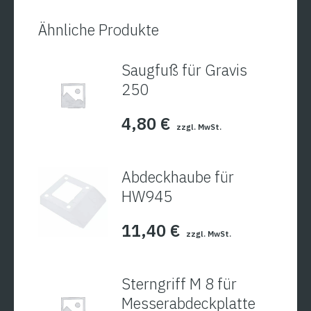
Ähnliche Produkte
Saugfuß für Gravis
250
4,80
€
zzgl. MwSt.
Abdeckhaube für
HW945
11,40
€
zzgl. MwSt.
Sterngriff M 8 für
Messerabdeckplatte