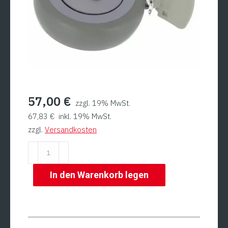
57,00
€
zzgl. 19% MwSt.
67,83
€
inkl. 19% MwSt.
zzgl.
Versandkosten
Ersatzrad
mit
Bremse
In den Warenkorb legen
schwarz
für
M403020
Menge