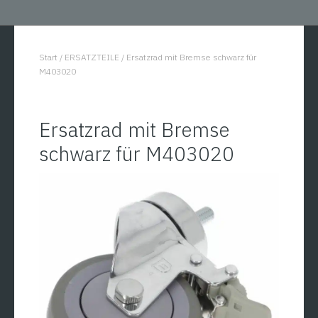
Start
/
ERSATZTEILE
/
Ersatzrad mit Bremse schwarz für
You are here:
M403020
Ersatzrad mit Bremse
schwarz für M403020