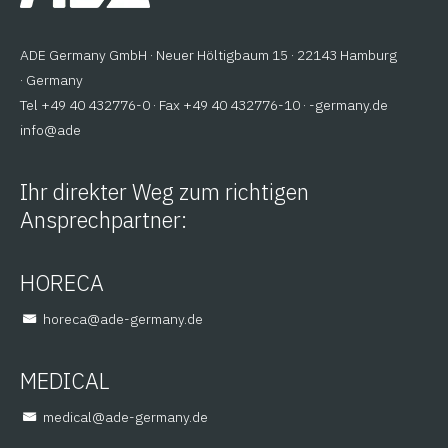
ADE Germany GmbH · Neuer Höltigbaum 15 · 22143 Hamburg
· Germany
Tel +49 40 432776-0 · Fax +49 40 432776-10 ·
ed.ynamreg-
@ofni
eda
Ihr direkter Weg zum richtigen
Ansprechpartner:
HORECA
@aceroh
ed.ynamreg-eda
MEDICAL
@lacidem
ed.ynamreg-eda