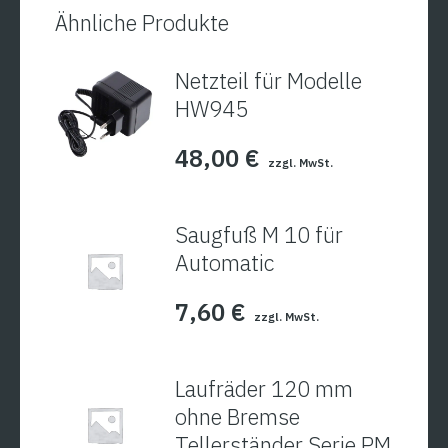
Ähnliche Produkte
Netzteil für Modelle
HW945
48,00
€
zzgl. MwSt.
Saugfuß M 10 für
Automatic
7,60
€
zzgl. MwSt.
Laufräder 120 mm
ohne Bremse
Tellerständer Serie PM