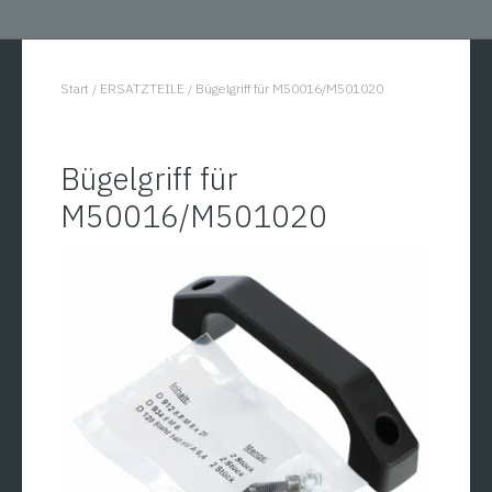
Start
/
ERSATZTEILE
/
Bügelgriff für M50016/M501020
You are here:
Bügelgriff für
M50016/M501020