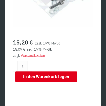
15,20
€
zzgl. 19% MwSt.
18,09
€
inkl. 19% MwSt.
zzgl.
Versandkosten
Bügelgriff
für
M50016/M501020
In den Warenkorb legen
Menge