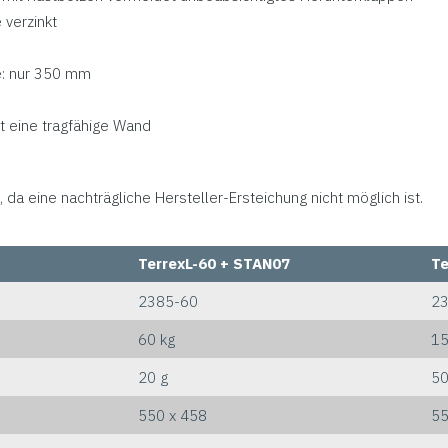
verzinkt
e: nur 350 mm
t eine tragfähige Wand
 da eine nachträgliche Hersteller-Ersteichung nicht möglich ist.
TerrexL-60 + STAN07
Te
2385-60
2
60 kg
15
20 g
50
550 x 458
55