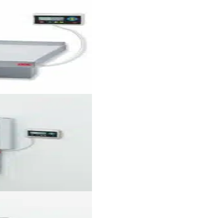
+
STAN07
(mit
Eichzulassung)
Menge