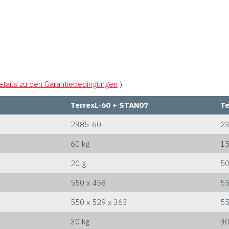
etails zu den Garantiebedingungen
)
TerrexL-60 + STAN07
Te
2385-60
2
60 kg
15
20 g
50
550 x 458
55
550 x 529 x 363
55
30 kg
30