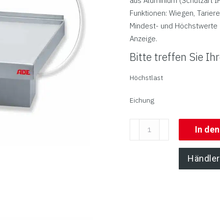
aus Aluminium (Schutzart I
Funktionen: Wiegen, Tarier
Mindest- und Höchstwerte (
Anzeige.
Bitte treffen Sie I
Höchstlast
Eichung
Wandwaage
In de
mit
Anschlagleiste
Händler
|
Serie
ADE
Terrex-
L