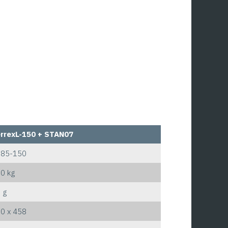
rrexL-150 + STAN07
385-150
0 kg
 g
0 x 458