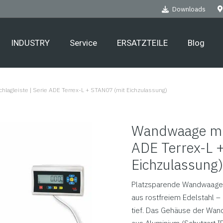
Downloads
INDUSTRY
Service
ERSATZTEILE
Blog
lagleiste | Serie ADE Terrex-L + STAN07 (mit Eichzulassung)
Wandwaage mit 
ADE Terrex-L 
Eichzulassung)
Platzsparende Wandwaage 
aus rostfreiem Edelstahl 
tief.
Das Gehäuse der Wand