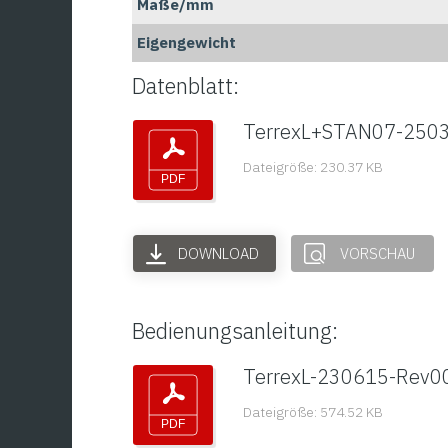
Maße/mm
Eigengewicht
Datenblatt:
TerrexL+STAN07-250
Dateigröße: 230.37 KB
DOWNLOAD
VORSCHAU
Bedienungsanleitung:
TerrexL-230615-Rev0
Dateigröße: 574.52 KB