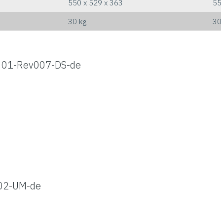
550 x 529 x 363
55
30 kg
30
301-Rev007-DS-de
02-UM-de