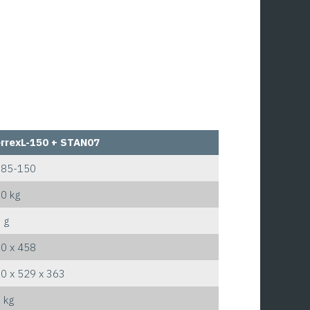
rrexL-150 + STAN07
385-150
0 kg
 g
0 x 458
0 x 529 x 363
 kg