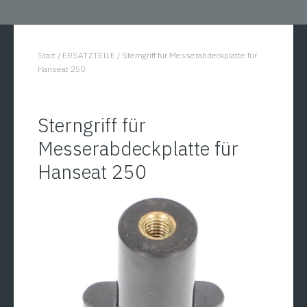
Start
/
ERSATZTEILE
/
Sterngriff für Messerabdeckplatte für
You are here:
Hanseat 250
Sterngriff für
Messerabdeckplatte für
Hanseat 250