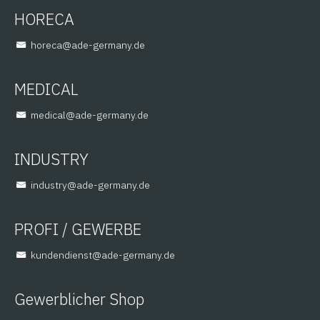
HORECA
@aceroh
ed.ynamreg-eda
MEDICAL
@lacidem
ed.ynamreg-eda
INDUSTRY
@yrtsudni
ed.ynamreg-eda
PROFI / GEWERBE
@tsneidnednuk
ed.ynamreg-eda
Gewerblicher Shop