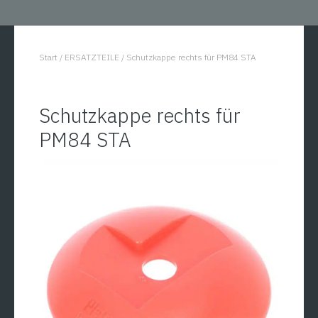
Start
/
ERSATZTEILE
/
Schutzkappe rechts für PM84 STA
You are here:
Schutzkappe rechts für
PM84 STA