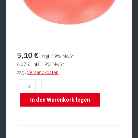
5,10
€
zzgl. 19% MwSt.
6,07
€
inkl. 19% MwSt.
zzgl.
Versandkosten
Schutzkappe
rechts
für
In den Warenkorb legen
PM84
STA
Menge