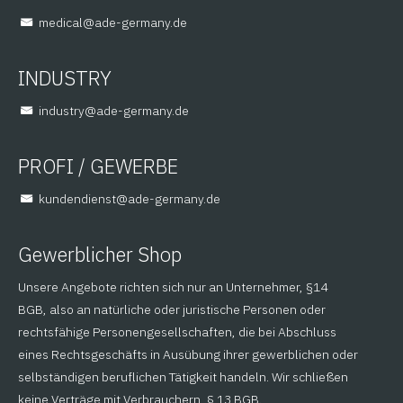
@lacidem
ed.ynamreg-eda
INDUSTRY
@yrtsudni
ed.ynamreg-eda
PROFI / GEWERBE
@tsneidnednuk
ed.ynamreg-eda
Gewerblicher Shop
Unsere Angebote richten sich nur an Unternehmer, §14
BGB, also an natürliche oder juristische Personen oder
rechtsfähige Personengesellschaften, die bei Abschluss
eines Rechtsgeschäfts in Ausübung ihrer gewerblichen oder
selbständigen beruflichen Tätigkeit handeln. Wir schließen
keine Verträge mit Verbrauchern, § 13 BGB.