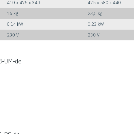
410 x 475 x 340
475 x 580 x 440
16 kg
23,5 kg
0,14 kW
0,23 kW
230 V
230 V
8-UM-de