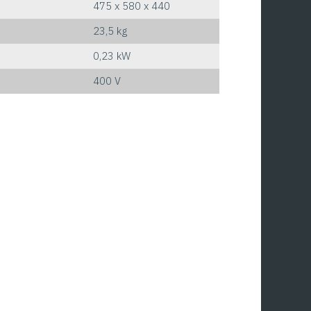
475 x 580 x 440
23,5 kg
0,23 kW
400 V