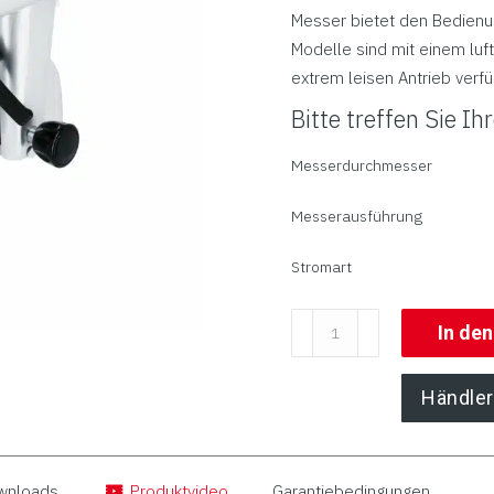
Messer bietet den Bedienu
Modelle sind mit einem luf
extrem leisen Antrieb verfü
Bitte treffen Sie I
Messerdurchmesser
Messerausführung
Stromart
Schrägschneider
In de
|
Serie
Händler
ADE
HANSE
(Auslaufartikel)
wnloads
Produktvideo
Garantiebedingungen
Menge