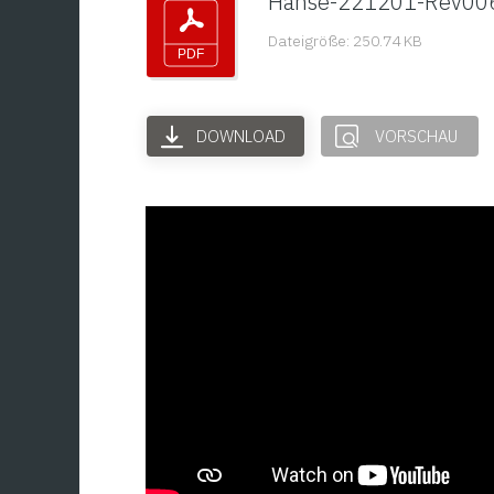
Hanse-221201-Rev00
Dateigröße: 250.74 KB
DOWNLOAD
VORSCHAU