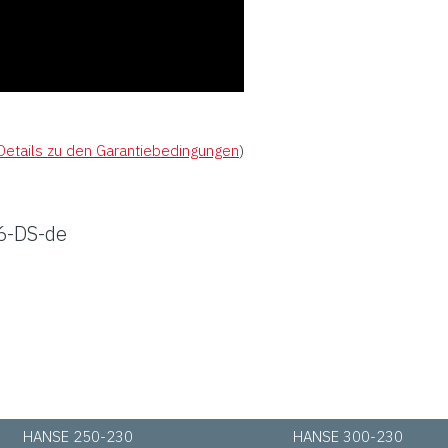
Details zu den Garantiebedingungen
)
6-DS-de
HANSE 250-230
HANSE 300-230