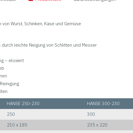
en von Wurst, Schinken, Käse und Gemüse
durch leichte Neigung von Schlitten und Messer
g – eloxiert
ieb
5 mm
 Reinigung
lten
HANSE 250-230
HANSE 300-230
250
300
210 x 185
235 x 220