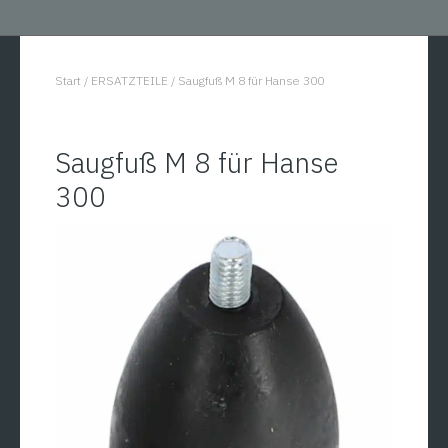
Start
/
ERSATZTEILE
/
Saugfuß M 8 für Hanse 300
You are here:
Saugfuß M 8 für Hanse
300