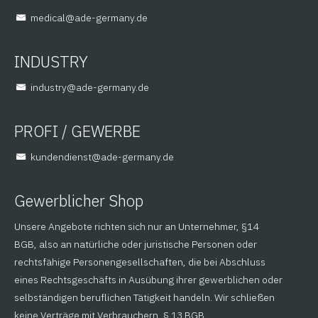
@lacidem
ed.ynamreg-eda
INDUSTRY
@yrtsudni
ed.ynamreg-eda
PROFI / GEWERBE
@tsneidnednuk
ed.ynamreg-eda
Gewerblicher Shop
Unsere Angebote richten sich nur an Unternehmer, §14
BGB, also an natürliche oder juristische Personen oder
rechtsfähige Personengesellschaften, die bei Abschluss
eines Rechtsgeschäfts in Ausübung ihrer gewerblichen oder
selbständigen beruflichen Tätigkeit handeln. Wir schließen
keine Verträge mit Verbrauchern, § 13 BGB.