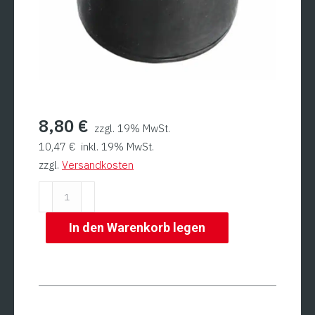
8,80
€
zzgl. 19% MwSt.
10,47
€
inkl. 19% MwSt.
zzgl.
Versandkosten
Saugfuß
M
8
In den Warenkorb legen
für
Hanse
300
Menge