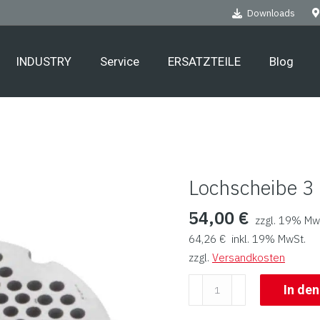
Downloads
INDUSTRY
Service
ERSATZTEILE
Blog
Lochscheibe 3
54,00
€
zzgl. 19% Mw
64,26
€
inkl. 19% MwSt.
zzgl.
Versandkosten
Lochscheibe
In de
3
mm