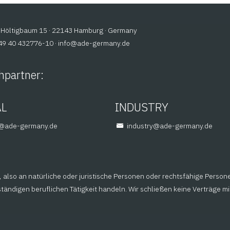
Höltigbaum 15 · 22143 Hamburg · Germany
+49 40 432776-10 ·
@ofni
ed.ynamreg-eda
hpartner:
AL
INDUSTRY
em
ed.ynamreg-eda
@yrtsudni
ed.ynamreg-eda
also an natürliche oder juristische Personen oder rechtsfähige Person
ändigen beruflichen Tätigkeit handeln. Wir schließen keine Verträge m