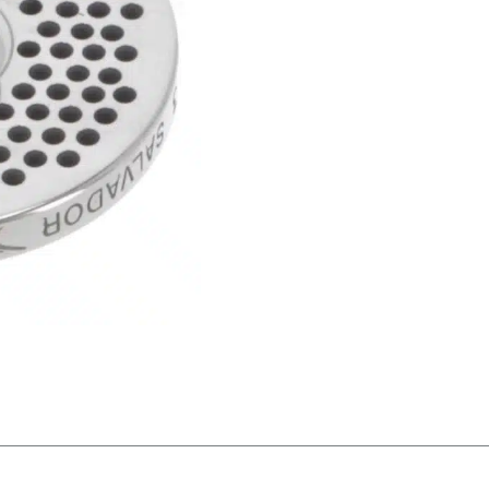
INOX
für
FL-
E-
800
Menge