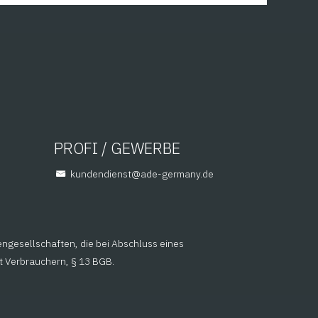
PROFI / GEWERBE
@tsneidnednuk
ed.ynamreg-eda
engesellschaften, die bei Abschluss eines
it Verbrauchern, § 13 BGB.