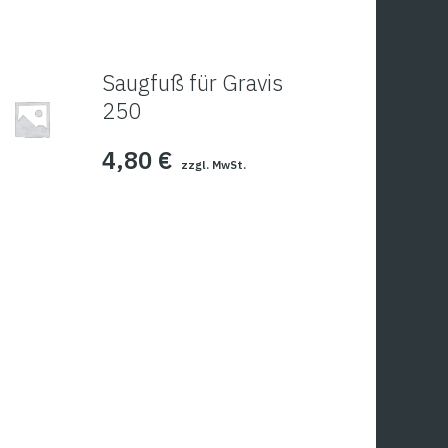
Saugfuß für Gravis
250
4,80
€
zzgl. MwSt.