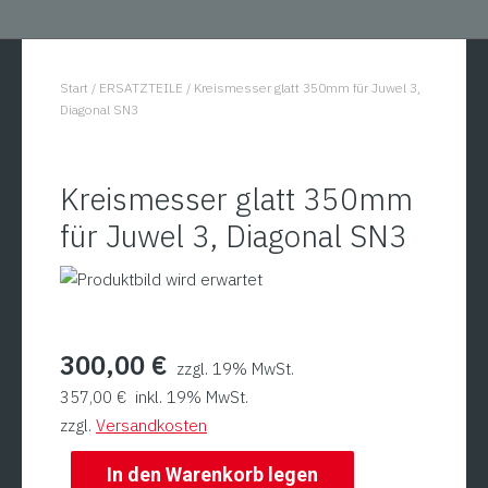
Start
/
ERSATZTEILE
/
Kreismesser glatt 350mm für Juwel 3,
You are here:
Diagonal SN3
Kreismesser glatt 350mm
für Juwel 3, Diagonal SN3
300,00
€
zzgl. 19% MwSt.
357,00
€
inkl. 19% MwSt.
zzgl.
Versandkosten
In den Warenkorb legen