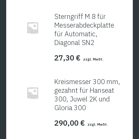
Sterngriff M 8 für
Messerabdeckplatte
für Automatic,
Diagonal SN2
27,30
€
zzgl. MwSt.
Kreismesser 300 mm,
gezahnt für Hanseat
300, Juwel 2K und
Gloria 300
290,00
€
zzgl. MwSt.