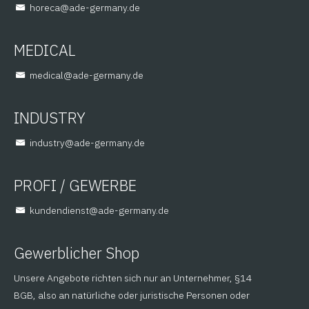
@aceroh
ed.ynamreg-eda
MEDICAL
@lacidem
ed.ynamreg-eda
INDUSTRY
@yrtsudni
ed.ynamreg-eda
PROFI / GEWERBE
@tsneidnednuk
ed.ynamreg-eda
Gewerblicher Shop
Unsere Angebote richten sich nur an Unternehmer, §14
BGB, also an natürliche oder juristische Personen oder