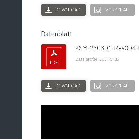
DOWNLOAD
VORSCHAU
Datenblatt
KSM-250301-Rev004-
Dateigröße: 285.75 KB
DOWNLOAD
VORSCHAU