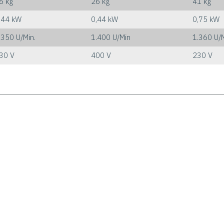
6 kg
26 kg
41 kg
,44 kW
0,44 kW
0,75 kW
.350 U/Min.
1.400 U/Min
1.360 U/
30 V
400 V
230 V