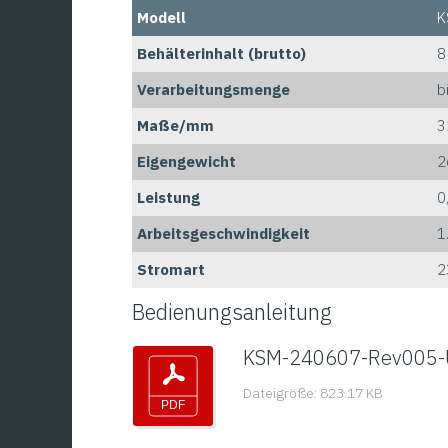
Modell
K
Behälterinhalt (brutto)
8
Verarbeitungsmenge
b
Maße/mm
3
Eigengewicht
2
Leistung
0
Arbeitsgeschwindigkeit
1
Stromart
2
Bedienungsanleitung
KSM-240607-Rev005-
Dateigröße: 823.17 KB