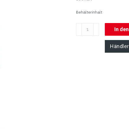
Behälterinhalt
Kartoffelschälmaschine
In de
|
Serie
Händler
ADE
KSM
Menge