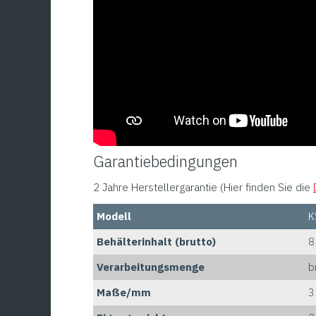
Garantiebedingungen
2 Jahre Herstellergarantie (Hier finden Sie die
Modell
K
Behälterinhalt (brutto)
8
Verarbeitungsmenge
b
Maße/mm
3