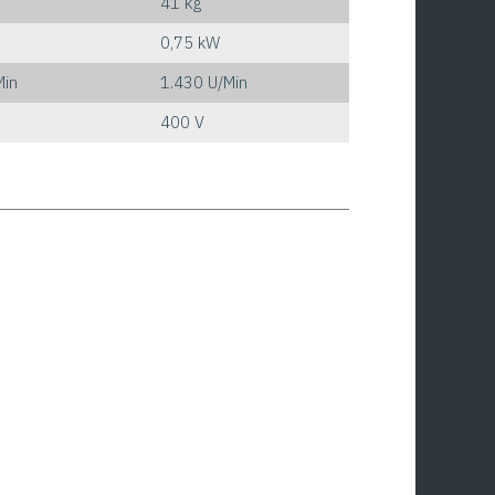
41 kg
0,75 kW
Min
1.430 U/Min
400 V