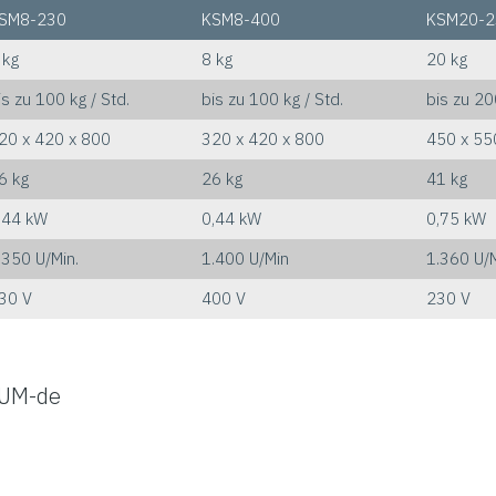
SM8-230
KSM8-400
KSM20-2
 kg
8 kg
20 kg
is zu 100 kg / Std.
bis zu 100 kg / Std.
bis zu 20
20 x 420 x 800
320 x 420 x 800
450 x 55
6 kg
26 kg
41 kg
,44 kW
0,44 kW
0,75 kW
.350 U/Min.
1.400 U/Min
1.360 U/
30 V
400 V
230 V
UM-de