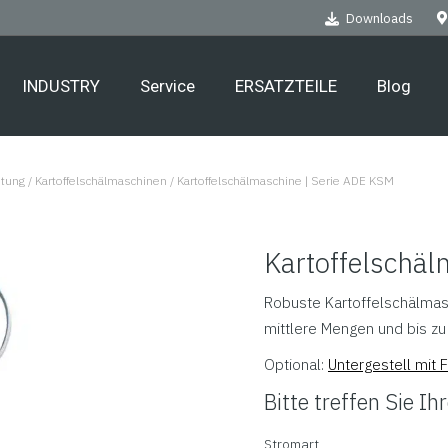
Downloads
INDUSTRY
Service
ERSATZTEILE
Blog
itung
/
Kartoffelschälmaschinen
/
Kartoffelschälmaschine | Serie ADE KSM
Kartoffelschäl
Robuste Kartoffelschälmas
mittlere Mengen und bis zu
Optional:
Untergestell mit F
Bitte treffen Sie I
Stromart