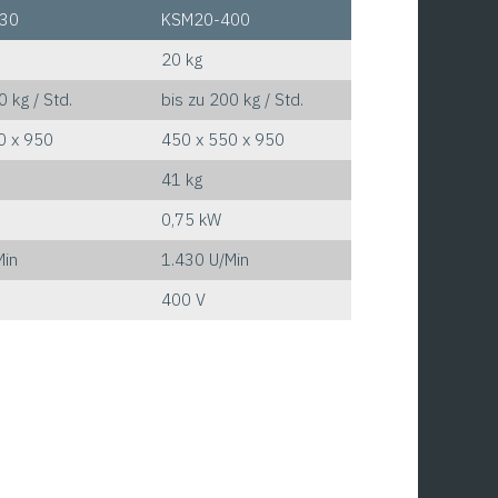
30
KSM20-400
20 kg
0 kg / Std.
bis zu 200 kg / Std.
0 x 950
450 x 550 x 950
41 kg
0,75 kW
Min
1.430 U/Min
400 V