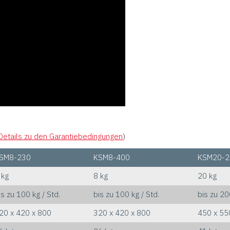
Details zu den Garantiebedingungen
)
SM8-230
KSM8-400
KSM20-2
 kg
8 kg
20 kg
is zu 100 kg / Std.
bis zu 100 kg / Std.
bis zu 20
20 x 420 x 800
320 x 420 x 800
450 x 55