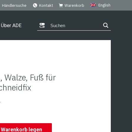
English
Händlersuche
Kontakt
Warenkorb
Über ADE
 Walze, Fuß für
chneidfix
.
n Warenkorb legen