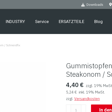
Downloads
INDUSTRY
Service
ERSATZTEILE
Blog
m / Schneidfix
Gummistopfen,
Steakonom / S
4,40
€
zzgl. 19% MwSt
5,24
€
inkl. 19% MwSt.
zzgl.
Versandkosten
Gummistopfen,
In de