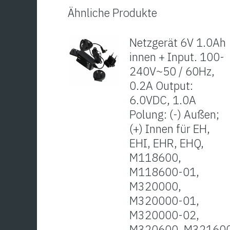
Ähnliche Produkte
Netzgerät 6V 1.0Ah
innen + Input. 100-
240V~50 / 60Hz,
0.2A Output:
6.0VDC, 1.0A
Polung: (-) Außen;
(+) Innen für EH,
EHI, EHR, EHQ,
M118600,
M118600-01,
M320000,
M320000-01,
M320000-02,
M320600, M32160