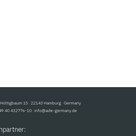
Höltigbaum 15 · 22143 Hamburg · Germany
+49 40 432776-10 ·
@ofni
ed.ynamreg-eda
hpartner: