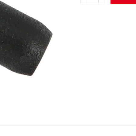
Walze,
Fuß
für
Steakonom
/
Schneidfix
Menge