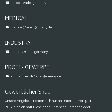
@aceroh
ed.ynamreg-eda
MEDICAL
@lacidem
ed.ynamreg-eda
INDUSTRY
@yrtsudni
ed.ynamreg-eda
PROFI / GEWERBE
@tsneidnednuk
ed.ynamreg-eda
Gewerblicher Shop
Unsere Angebote richten sich nur an Unternehmer, §14
BGB, also an natürliche oder juristische Personen oder