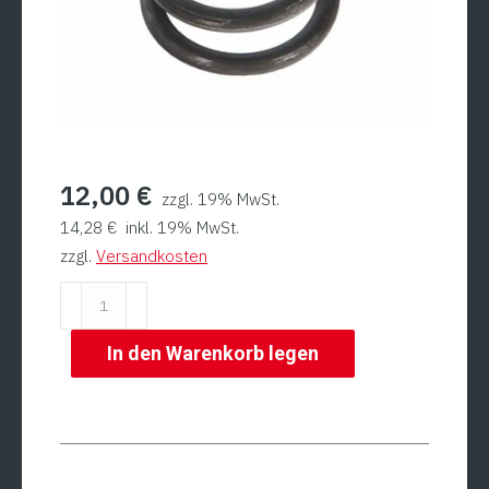
12,00
€
zzgl. 19% MwSt.
14,28
€
inkl. 19% MwSt.
zzgl.
Versandkosten
Feder
für
Motor
In den Warenkorb legen
für
Automatic
Menge