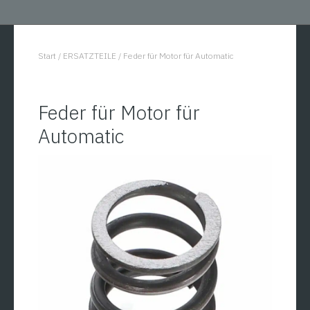
Start
/
ERSATZTEILE
/
Feder für Motor für Automatic
You are here:
Feder für Motor für
Automatic