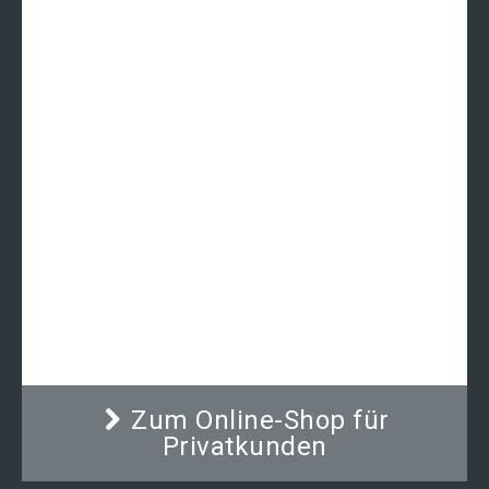
Kreuzmesser für Fleischwolf
Modell FL82N
59,00
€
Zum Online-Shop für
Privatkunden