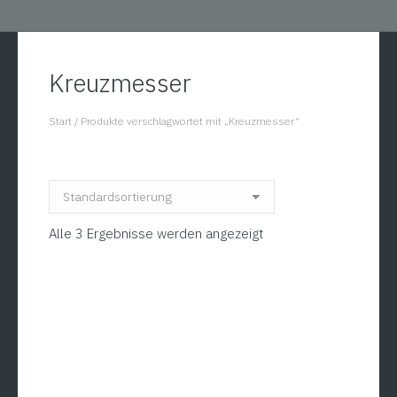
Kreuzmesser
Start
/
Produkte verschlagwortet mit „Kreuzmesser“
You are here:
Alle 3 Ergebnisse werden angezeigt