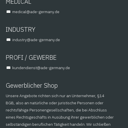
MEDICAL
@lacidem
ed.ynamreg-eda
INDUSTRY
@yrtsudni
ed.ynamreg-eda
PROFI / GEWERBE
@tsneidnednuk
ed.ynamreg-eda
Gewerblicher Shop
Unsere Angebote richten sich nur an Unternehmer, §14
BGB, also an natürliche oder juristische Personen oder
rechtsfähige Personengesellschaften, die bei Abschluss
eines Rechtsgeschäfts in Ausübung ihrer gewerblichen oder
selbständigen beruflichen Tätigkeit handeln. Wir schließen