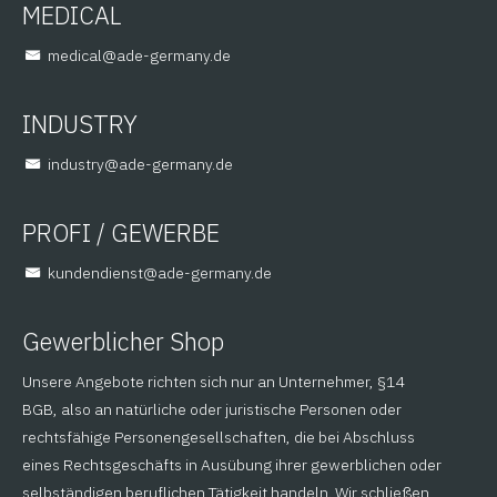
MEDICAL
@lacidem
ed.ynamreg-eda
INDUSTRY
@yrtsudni
ed.ynamreg-eda
PROFI / GEWERBE
@tsneidnednuk
ed.ynamreg-eda
Gewerblicher Shop
Unsere Angebote richten sich nur an Unternehmer, §14
BGB, also an natürliche oder juristische Personen oder
rechtsfähige Personengesellschaften, die bei Abschluss
eines Rechtsgeschäfts in Ausübung ihrer gewerblichen oder
selbständigen beruflichen Tätigkeit handeln. Wir schließen