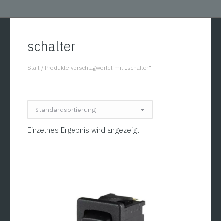
schalter
Start
/
Produkte verschlagwortet mit „schalter“
You are here:
Einzelnes Ergebnis wird angezeigt